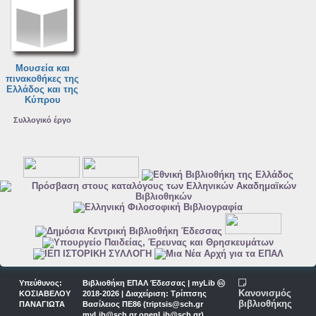
Μουσεία και
πινακοθήκες της
Ελλάδος και της
Κύπρου
Συλλογικό έργο
Υπεύθυνος:
Βιβλιοθήκη ΕΠΑΛ Έδεσσας | myLib
Κανονισμός
ΚΟΣΙΑΒΕΛΟΥ
2018-2026 | Διαχείριση: Τρίπτσης
βιβλιοθήκης
ΠΑΝΑΓΙΩΤΑ
Βασίλειος ΠΕ86 (triptsis@sch.gr
myLib@sch.gr openLib@sch.gr)