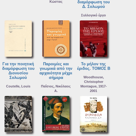
Κώστας
διαμόρφωση του
Δ. Σολωμού
Συλλογικό έργο
Για την ποιητική
Παροιμίες και
Το μήλον της
διαμόρφωση του
γνωμικά από την
έριδος. ΤΟΜΟΣ Β
Διονυσίου
αρχαιότητα μέχρι
Σολωμού
σήμερα
Woodhouse,
Christopher
Coutelle, Louis
Παΐσιος, Νικόλαος
Montague, 1917-
Α.
2001