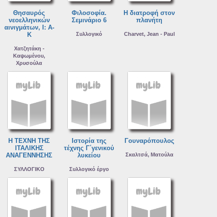
Θησαυρός
Φιλοσοφία.
Η διατροφή στον
νεοελληνικών
Σεμινάριο 6
πλανήτη
αινιγμάτων, Ι: Α-
Κ
Συλλογικό
Charvet, Jean - Paul
Χατζητάκη -
Καψωμένου,
Χρυσούλα
Η ΤΕΧΝΗ ΤΗΣ
Ιστορία της
Γουναρόπουλος
ΙΤΑΛΙΚΗΣ
τέχνης Γ΄γενικού
ΑΝΑΓΕΝΝΗΣΗΣ
λυκείου
Σκαλτσά, Ματούλα
ΣΥΛΛΟΓΙΚΟ
Συλλογικό έργο