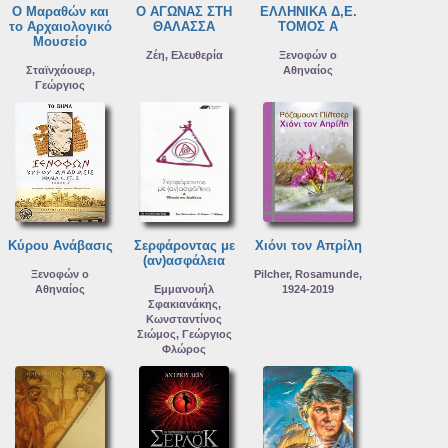
Ο Μαραθών και
Ο ΑΓΩΝΑΣ ΣΤΗ
ΕΛΛΗΝΙΚΑ Δ,Ε.
το Αρχαιολογικό
ΘΑΛΑΣΣΑ
ΤΟΜΟΣ Α
Μουσείο
Ζέη, Ελευθερία
Ξενοφών ο
Σταϊνχάουερ,
Αθηναίος
Γεώργιος
Κύρου Ανάβασις
Σερφάροντας με
Χιόνι τον Απρίλη
(αν)ασφάλεια
Ξενοφών ο
Pilcher, Rosamunde,
Αθηναίος
Εμμανουήλ
1924-2019
Σφακιανάκης,
Κωνσταντίνος
Σιώμος, Γεώργιος
Φλώρος