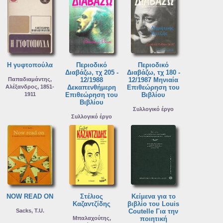
Η γυφτοπούλα
Περιοδικό
Περιοδικό
Διαβάζω, τχ 205 -
Διαβάζω, τχ 180 -
Παπαδιαμάντης,
12/1988
12/1987 Μηνιαία
Αλέξανδρος, 1851-
Δεκαπενθήμερη
Επιθεώρηση του
1911
Επιθεώρηση του
Βιβλίου
Βιβλίου
Συλλογικό έργο
Συλλογικό έργο
NOW READ ON
Στέλιος
Κείμενα για το
Καζαντζίδης
βιβλίο του Louis
Sacks, T.U.
Coutelle Για την
Μπαλαχούτης,
ποιητική