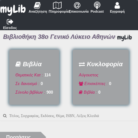
myLib
Αναζήτηση
Πληροφορίες
Επικοινωνία
Podcast
Εγγραφή
Είσοδος
Βιβλιοθήκη 38ο Γενικό Λύκειο Αθηνών
myLib
Βιβλία
Κυκλοφορία
Θεματικές Κατ :
114
Αύγουστος
Σε δανεισμό :
0
Επισκέπτες :
0
Σύνολο βιβλίων :
900
Βιβλία :
0
Προτάσεις