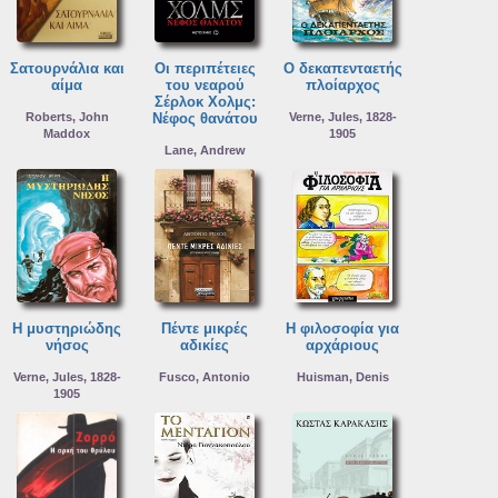
Σατουρνάλια και
Οι περιπέτειες
Ο δεκαπενταετής
αίμα
του νεαρού
πλοίαρχος
Σέρλοκ Χολμς:
Roberts, John
Νέφος θανάτου
Verne, Jules, 1828-
Maddox
1905
Lane, Andrew
Η μυστηριώδης
Πέντε μικρές
Η φιλοσοφία για
νήσος
αδικίες
αρχάριους
Verne, Jules, 1828-
Fusco, Antonio
Huisman, Denis
1905