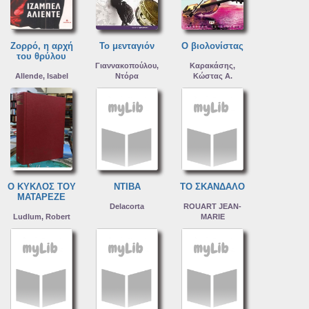
Ζορρό, η αρχή
Το μενταγιόν
Ο βιολονίστας
του θρύλου
Γιαννακοπούλου,
Καρακάσης,
Allende, Isabel
Ντόρα
Κώστας Α.
Ο ΚΥΚΛΟΣ ΤΟΥ
ΝΤΙΒΑ
ΤΟ ΣΚΑΝΔΑΛΟ
ΜΑΤΑΡΕΖΕ
Delacorta
ROUART JEAN-
Ludlum, Robert
MARIE